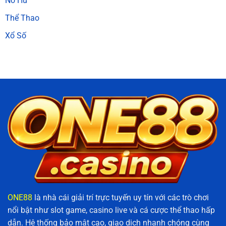
Nổ Hũ
Thể Thao
Xổ Số
ONE88
là nhà cái giải trí trực tuyến uy tín với các trò chơi
nổi bật như slot game, casino live và cá cược thể thao hấp
dẫn. Hệ thống bảo mật cao, giao dịch nhanh chóng cùng