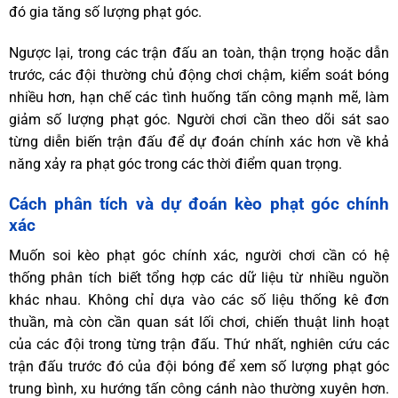
đó gia tăng số lượng phạt góc.
Ngược lại, trong các trận đấu an toàn, thận trọng hoặc dẫn
trước, các đội thường chủ động chơi chậm, kiểm soát bóng
nhiều hơn, hạn chế các tình huống tấn công mạnh mẽ, làm
giảm số lượng phạt góc. Người chơi cần theo dõi sát sao
từng diễn biến trận đấu để dự đoán chính xác hơn về khả
năng xảy ra phạt góc trong các thời điểm quan trọng.
Cách phân tích và dự đoán kèo phạt góc chính
xác
Muốn soi kèo phạt góc chính xác, người chơi cần có hệ
thống phân tích biết tổng hợp các dữ liệu từ nhiều nguồn
khác nhau. Không chỉ dựa vào các số liệu thống kê đơn
thuần, mà còn cần quan sát lối chơi, chiến thuật linh hoạt
của các đội trong từng trận đấu.
Thứ nhất, nghiên cứu các
trận đấu trước đó của đội bóng để xem số lượng phạt góc
trung bình, xu hướng tấn công cánh nào thường xuyên hơn.