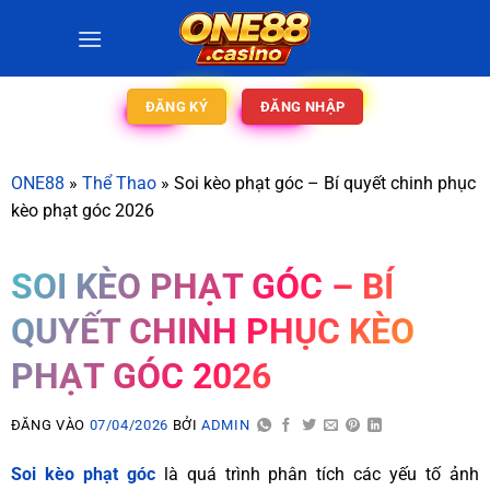
ĐĂNG KÝ
ĐĂNG NHẬP
ONE88
»
Thể Thao
»
Soi kèo phạt góc – Bí quyết chinh phục
kèo phạt góc 2026
SOI KÈO PHẠT GÓC – BÍ
QUYẾT CHINH PHỤC KÈO
PHẠT GÓC 2026
ĐĂNG VÀO
07/04/2026
BỞI
ADMIN
Soi kèo phạt góc
là quá trình phân tích các yếu tố ảnh