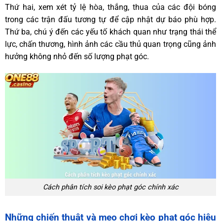
Thứ hai, xem xét tỷ lệ hòa, thắng, thua của các đội bóng
trong các trận đấu tương tự để cập nhật dự báo phù hợp.
Thứ ba, chú ý đến các yếu tố khách quan như trạng thái thể
lực, chấn thương, hình ảnh các cầu thủ quan trọng cũng ảnh
hưởng không nhỏ đến số lượng phạt góc.
Cách phân tích soi kèo phạt góc chính xác
Những chiến thuật và mẹo chơi kèo phạt góc hiệu