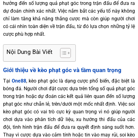
hưởng đến số lượng quả phạt góc trong trận đấu để đưa ra
dự đoán chính xác nhất. Việc nắm bắt các yếu tố này không
chỉ làm tăng khả năng thắng cược mà còn giúp người chơi
có cái nhìn toàn diện về trận đấu, từ đó lựa chọn những tỷ lệ
cược phù hợp nhất.
Nội Dung Bài Viết
Giới thiệu về kèo phạt góc và tầm quan trọng
Tại
One88
, kèo phạt góc là dạng cược phổ biến, đặc biệt là
bóng đá. Người chơi đặt cược dựa trên tổng số quả phạt góc
trong trận hoặc dự đoán các kết quả liên quan đến số lượng
phạt góc như chẵn lẻ, trên/dưới một mốc nhất định. Việc soi
kèo phạt góc có vai trò cực kỳ quan trọng vì nó giúp người
chơi dựa vào phân tích dữ liệu, xu hướng thi đấu của các
đội, tình hình trận đấu để đưa ra quyết định sáng suốt hơn.
Thay vì cược dựa vào cảm tính hoặc tin vào may rủi, soi kèo