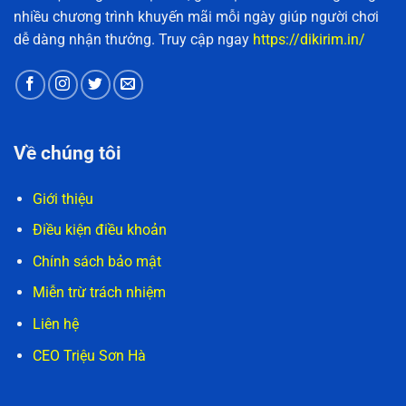
nhiều chương trình khuyến mãi mỗi ngày giúp người chơi
dễ dàng nhận thưởng. Truy cập ngay
https://dikirim.in/
Về chúng tôi
Giới thiệu
Điều kiện điều khoản
Chính sách bảo mật
Miễn trừ trách nhiệm
Liên hệ
CEO Triệu Sơn Hà