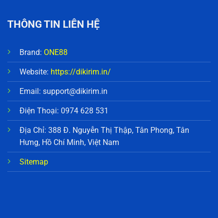
THÔNG TIN LIÊN HỆ
Brand:
ONE88
Website:
https://dikirim.in/
Email:
support@dikirim.in
Điện Thoại: 0974 628 531
Địa Chỉ: 388 Đ. Nguyễn Thị Thập, Tân Phong, Tân
Hưng, Hồ Chí Minh, Việt Nam
Sitemap