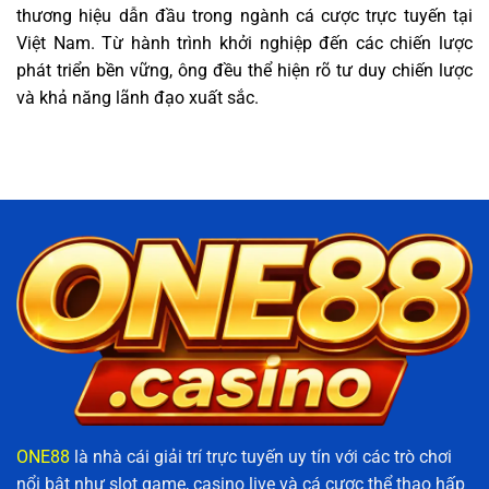
thương hiệu dẫn đầu trong ngành cá cược trực tuyến tại
Việt Nam. Từ hành trình khởi nghiệp đến các chiến lược
phát triển bền vững, ông đều thể hiện rõ tư duy chiến lược
và khả năng lãnh đạo xuất sắc.
ONE88
là nhà cái giải trí trực tuyến uy tín với các trò chơi
nổi bật như slot game, casino live và cá cược thể thao hấp