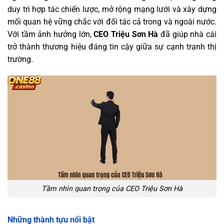
duy trì hợp tác chiến lược, mở rộng mạng lưới và xây dựng
mối quan hệ vững chắc với đối tác cả trong và ngoài nước.
Với tầm ảnh hưởng lớn,
CEO Triệu Sơn Hà
đã giúp nhà cái
trở thành thương hiệu đáng tin cậy giữa sự cạnh tranh thị
trường.
Tầm nhìn quan trọng của CEO Triệu Sơn Hà
Những thành tựu nổi bật