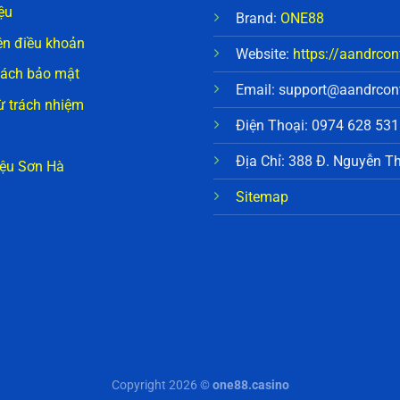
iệu
Brand:
ONE88
ện điều khoản
Website:
https://aandrcon
sách bảo mật
Email:
support@aandrcont
ừ trách nhiệm
Điện Thoại: 0974 628 531
Địa Chỉ: 388 Đ. Nguyễn T
iệu Sơn Hà
Sitemap
Copyright 2026 ©
one88.casino