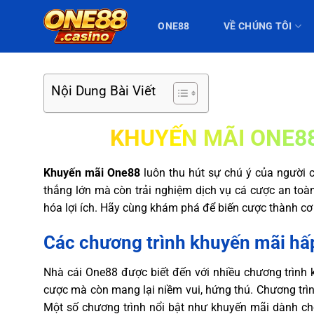
ONE88
VỀ CHÚNG TÔI
Nội Dung Bài Viết
KHUYẾN MÃI ONE8
Khuyến mãi One88
luôn thu hút sự chú ý của người c
thắng lớn mà còn trải nghiệm dịch vụ cá cược an toàn
hóa lợi ích. Hãy cùng khám phá để biến cược thành cơ
Các chương trình khuyến mãi hấ
Nhà cái One88 được biết đến với nhiều chương trình 
cược mà còn mang lại niềm vui, hứng thú. Chương trìn
Một số chương trình nổi bật như khuyến mãi dành cho