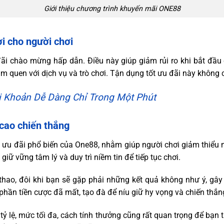
Giới thiệu chương trình khuyến mãi ONE88
i cho người chơi
i chào mừng hấp dẫn. Điều này giúp giảm rủi ro khi bắt đầu c
 quen với dịch vụ và trò chơi. Tận dụng tốt ưu đãi này không c
 Khoản Dễ Dàng Chỉ Trong Một Phút
 cao chiến thắng
 ưu đãi phổ biến của One88, nhằm giúp người chơi giảm thiểu 
giữ vững tâm lý và duy trì niềm tin để tiếp tục chơi.
 thao, đôi khi bạn sẽ gặp phải những kết quả không như ý, gây
t phần tiền cược đã mất, tạo đà để níu giữ hy vọng và chiến thắng
 tỷ lệ, mức tối đa, cách tính thưởng cũng rất quan trọng để bạn