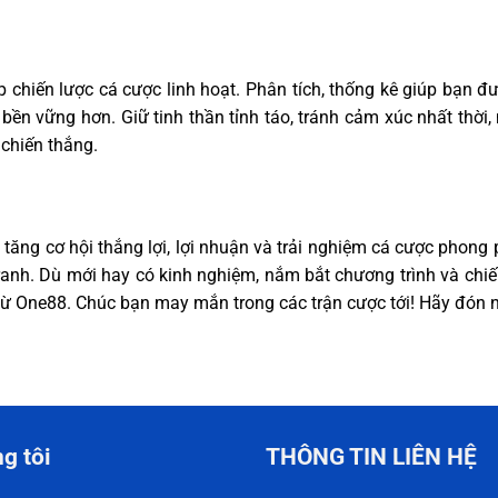
chiến lược cá cược linh hoạt. Phân tích, thống kê giúp bạn đư
bền vững hơn. Giữ tinh thần tỉnh táo, tránh cảm xúc nhất thời
 chiến thắng.
a tăng cơ hội thắng lợi, lợi nhuận và trải nghiệm cá cược phong
ranh. Dù mới hay có kinh nghiệm, nắm bắt chương trình và chiến
rị từ One88. Chúc bạn may mắn trong các trận cược tới! Hãy đó
g tôi
THÔNG TIN LIÊN HỆ