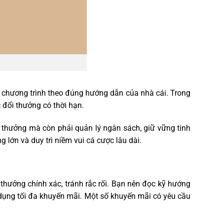
 chương trình theo đúng hướng dẫn của nhà cái. Trong
 đổi thưởng có thời hạn.
n thưởng mà còn phải quản lý ngân sách, giữ vững tinh
 lớn và duy trì niềm vui cá cược lâu dài.
thưởng chính xác, tránh rắc rối. Bạn nên đọc kỹ hướng
 dụng tối đa khuyến mãi. Một số khuyến mãi có yêu cầu