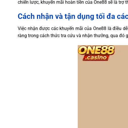
chiến lược, khuyến mãi hoàn tiền của One88 sẽ là trợ 
Cách nhận và tận dụng tối đa c
Việc nhận được các khuyến mãi của One88 là điều dễ 
ràng trong cách thức tra cứu và nhận thưởng, qua đó g