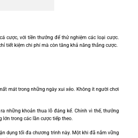
á cược, với tiền thưởng để thử nghiệm các loại cược.
hỉ tiết kiệm chi phí mà còn tăng khả năng thắng cược.
mất mát trong những ngày xui xẻo. Không ít người chơi
 ra những khoản thua lỗ đáng kể. Chính vì thế, thưởng
 lớn trong các lần cược tiếp theo.
 tận dụng tối đa chương trình này. Một khi đã nắm vững