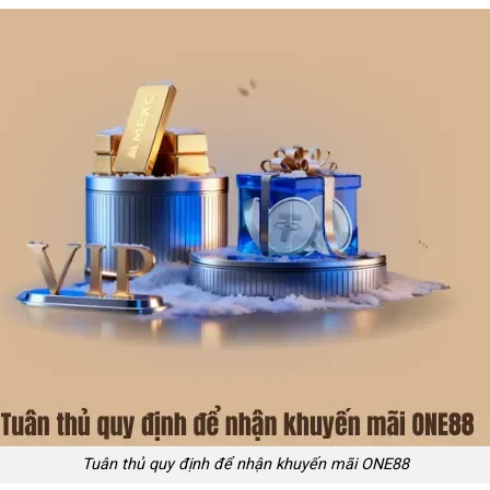
Tuân thủ quy định để nhận khuyến mãi ONE88