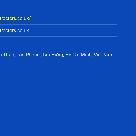
tractors.co.uk/
ractors.co.uk
hị Thập, Tân Phong, Tân Hưng, Hồ Chí Minh, Việt Nam