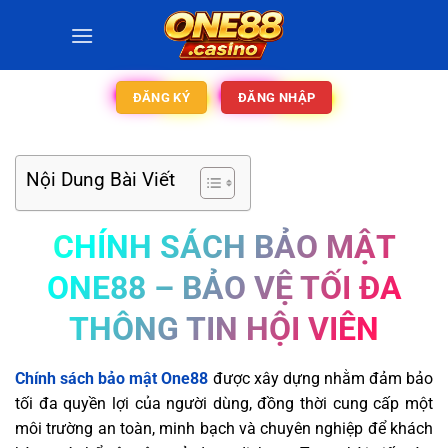
ĐĂNG KÝ
ĐĂNG NHẬP
Nội Dung Bài Viết
CHÍNH SÁCH BẢO MẬT
ONE88 – BẢO VỆ TỐI ĐA
THÔNG TIN HỘI VIÊN
Chính sách bảo mật One88
được xây dựng nhằm đảm bảo
tối đa quyền lợi của người dùng, đồng thời cung cấp một
môi trường an toàn, minh bạch và chuyên nghiệp để khách