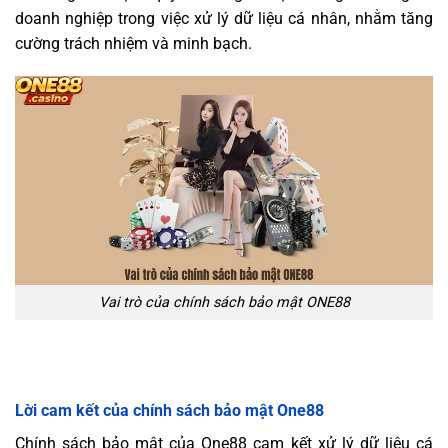
doanh nghiệp trong việc xử lý dữ liệu cá nhân, nhằm tăng
cường trách nhiệm và minh bạch.
Vai trò của chính sách bảo mật ONE88
Lời cam kết của chính sách bảo mật One88
Chính sách bảo mật của One88 cam kết xử lý dữ liệu cá