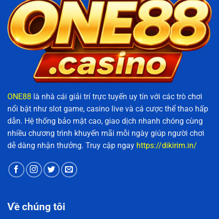
ONE88
là nhà cái giải trí trực tuyến uy tín với các trò chơi
nổi bật như slot game, casino live và cá cược thể thao hấp
dẫn. Hệ thống bảo mật cao, giao dịch nhanh chóng cùng
nhiều chương trình khuyến mãi mỗi ngày giúp người chơi
dễ dàng nhận thưởng. Truy cập ngay
https://dikirim.in/
Về chúng tôi