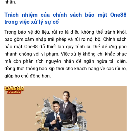
nhân.
Trách nhiệm của chính sách bảo mật One88
trong việc xử lý sự cố
Trong bảo vệ dữ liệu, rủi ro là điều không thể tránh khỏi,
bao gồm xâm nhập trái phép và rủi ro nội bộ. Chính sách
bảo mật One88 đã thiết lập quy trình cụ thể để ứng phó
nhanh chóng với vi phạm. Việc xử lý không chỉ khắc phục
mà còn phân tích nguyên nhân để ngăn ngừa tái diễn,
đồng thời thông báo kịp thời cho khách hàng về các rủi ro,
giúp họ chủ động hơn.