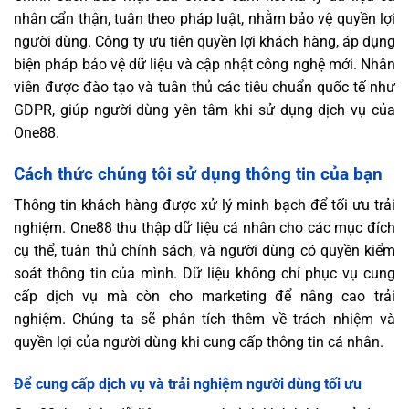
nhân cẩn thận, tuân theo pháp luật, nhằm bảo vệ quyền lợi
người dùng. Công ty ưu tiên quyền lợi khách hàng, áp dụng
biện pháp bảo vệ dữ liệu và cập nhật công nghệ mới. Nhân
viên được đào tạo và tuân thủ các tiêu chuẩn quốc tế như
GDPR, giúp người dùng yên tâm khi sử dụng dịch vụ của
One88.
Cách thức chúng tôi sử dụng thông tin của bạn
Thông tin khách hàng được xử lý minh bạch để tối ưu trải
nghiệm. One88 thu thập dữ liệu cá nhân cho các mục đích
cụ thể, tuân thủ chính sách, và người dùng có quyền kiểm
soát thông tin của mình. Dữ liệu không chỉ phục vụ cung
cấp dịch vụ mà còn cho marketing để nâng cao trải
nghiệm. Chúng ta sẽ phân tích thêm về trách nhiệm và
quyền lợi của người dùng khi cung cấp thông tin cá nhân.
Để cung cấp dịch vụ và trải nghiệm người dùng tối ưu