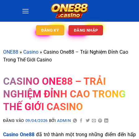
ĐĂNG KÝ
ĐĂNG NHẬP
ONE88
»
Casino
»
Casino One88 – Trải Nghiệm Đỉnh Cao
Trong Thế Giới Casino
CASINO ONE88 – TRẢI
NGHIỆM ĐỈNH CAO TRONG
THẾ GIỚI CASINO
ĐĂNG VÀO
09/04/2026
BỞI
ADMIN
Casino One88
đã trở thành một trong những điểm đến hấp