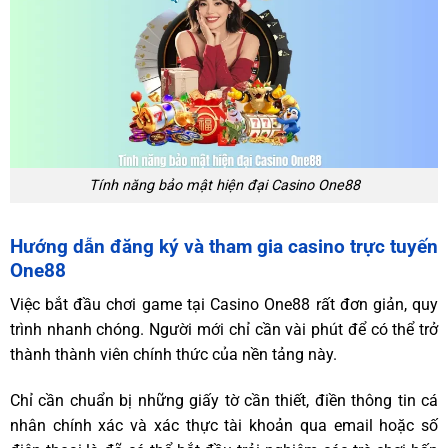
Tính năng bảo mật hiện đại Casino One88
Hướng dẫn đăng ký và tham gia casino trực tuyến
One88
Việc bắt đầu chơi game tại Casino One88 rất đơn giản, quy
trình nhanh chóng. Người mới chỉ cần vài phút để có thể trở
thành thành viên chính thức của nền tảng này.
Chỉ cần chuẩn bị những giấy tờ cần thiết, điền thông tin cá
nhân chính xác và xác thực tài khoản qua email hoặc số