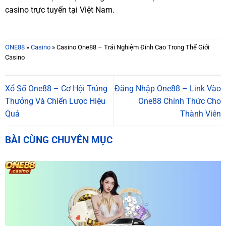
casino trực tuyến tại Việt Nam.
ONE88
»
Casino
»
Casino One88 – Trải Nghiệm Đỉnh Cao Trong Thế Giới
Casino
Xổ Số One88 – Cơ Hội Trúng
Đăng Nhập One88 – Link Vào
Thưởng Và Chiến Lược Hiệu
One88 Chính Thức Cho
Quả
Thành Viên
BÀI CÙNG CHUYÊN MỤC