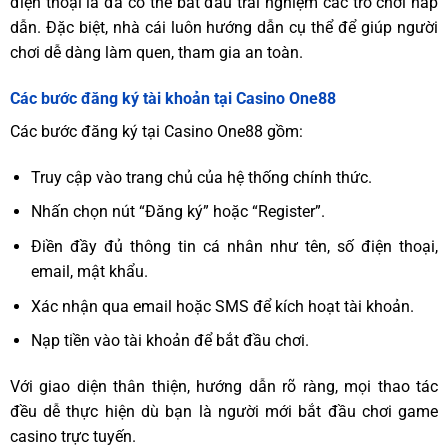
điện thoại là đã có thể bắt đầu trải nghiệm các trò chơi hấp
dẫn. Đặc biệt, nhà cái luôn hướng dẫn cụ thể để giúp người
chơi dễ dàng làm quen, tham gia an toàn.
Các bước đăng ký tài khoản tại Casino One88
Các bước đăng ký tại Casino One88 gồm:
Truy cập vào trang chủ của hệ thống chính thức.
Nhấn chọn nút “Đăng ký” hoặc “Register”.
Điền đầy đủ thông tin cá nhân như tên, số điện thoại,
email, mật khẩu.
Xác nhận qua email hoặc SMS để kích hoạt tài khoản.
Nạp tiền vào tài khoản để bắt đầu chơi.
Với giao diện thân thiện, hướng dẫn rõ ràng, mọi thao tác
đều dễ thực hiện dù bạn là người mới bắt đầu chơi game
casino trực tuyến.