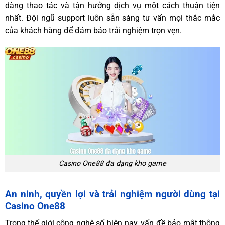
dàng thao tác và tận hưởng dịch vụ một cách thuận tiện
nhất. Đội ngũ support luôn sẵn sàng tư vấn mọi thắc mắc
của khách hàng để đảm bảo trải nghiệm trọn vẹn.
Casino One88 đa dạng kho game
An ninh, quyền lợi và trải nghiệm người dùng tại
Casino One88
Trong thế giới công nghệ số hiện nay, vấn đề bảo mật thông