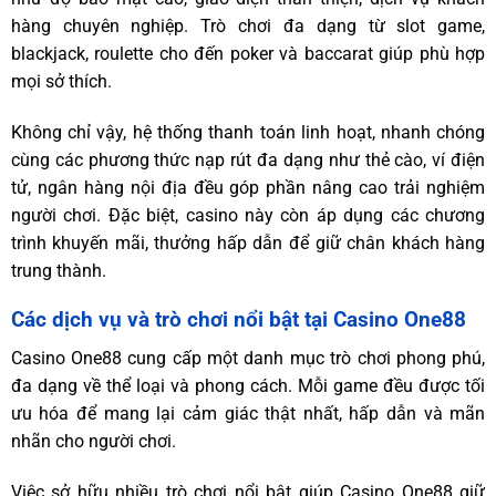
hàng chuyên nghiệp. Trò chơi đa dạng từ slot game,
blackjack, roulette cho đến poker và baccarat giúp phù hợp
mọi sở thích.
Không chỉ vậy, hệ thống thanh toán linh hoạt, nhanh chóng
cùng các phương thức nạp rút đa dạng như thẻ cào, ví điện
tử, ngân hàng nội địa đều góp phần nâng cao trải nghiệm
người chơi. Đặc biệt, casino này còn áp dụng các chương
trình khuyến mãi, thưởng hấp dẫn để giữ chân khách hàng
trung thành.
Các dịch vụ và trò chơi nổi bật tại Casino One88
Casino One88 cung cấp một danh mục trò chơi phong phú,
đa dạng về thể loại và phong cách. Mỗi game đều được tối
ưu hóa để mang lại cảm giác thật nhất, hấp dẫn và mãn
nhãn cho người chơi.
Việc sở hữu nhiều trò chơi nổi bật giúp Casino One88 giữ