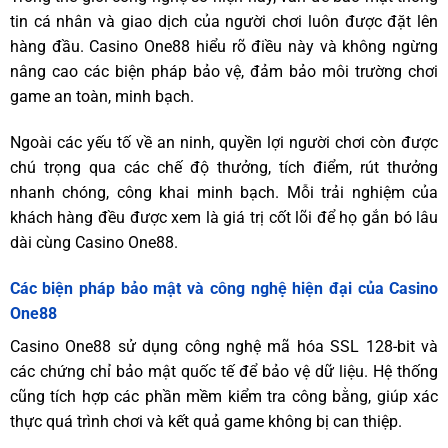
tin cá nhân và giao dịch của người chơi luôn được đặt lên
hàng đầu. Casino One88 hiểu rõ điều này và không ngừng
nâng cao các biện pháp bảo vệ, đảm bảo môi trường chơi
game an toàn, minh bạch.
Ngoài các yếu tố về an ninh, quyền lợi người chơi còn được
chú trọng qua các chế độ thưởng, tích điểm, rút thưởng
nhanh chóng, công khai minh bạch. Mỗi trải nghiệm của
khách hàng đều được xem là giá trị cốt lõi để họ gắn bó lâu
dài cùng Casino One88.
Các biện pháp bảo mật và công nghệ hiện đại của Casino
One88
Casino One88 sử dụng công nghệ mã hóa SSL 128-bit và
các chứng chỉ bảo mật quốc tế để bảo vệ dữ liệu. Hệ thống
cũng tích hợp các phần mềm kiểm tra công bằng, giúp xác
thực quá trình chơi và kết quả game không bị can thiệp.