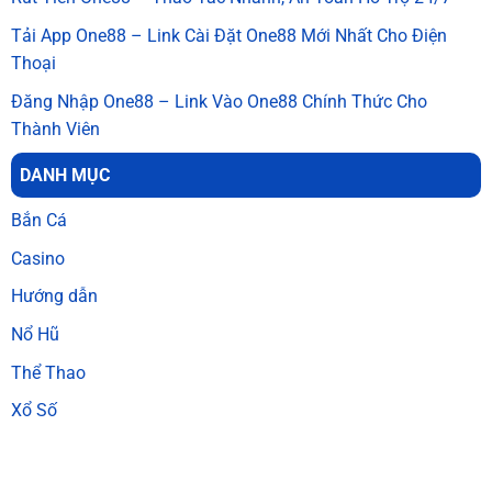
Tải App One88 – Link Cài Đặt One88 Mới Nhất Cho Điện
Thoại
Đăng Nhập One88 – Link Vào One88 Chính Thức Cho
Thành Viên
DANH MỤC
Bắn Cá
Casino
Hướng dẫn
Nổ Hũ
Thể Thao
Xổ Số