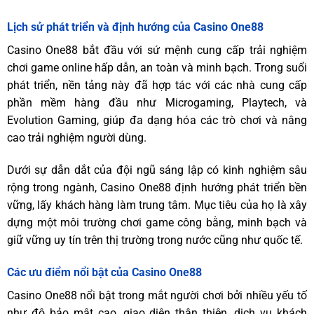
Lịch sử phát triển và định hướng của Casino One88
Casino One88 bắt đầu với sứ mệnh cung cấp trải nghiệm
chơi game online hấp dẫn, an toàn và minh bạch. Trong suổi
phát triển, nền tảng này đã hợp tác với các nhà cung cấp
phần mềm hàng đầu như Microgaming, Playtech, và
Evolution Gaming, giúp đa dạng hóa các trò chơi và nâng
cao trải nghiệm người dùng.
Dưới sự dẫn dắt của đội ngũ sáng lập có kinh nghiệm sâu
rộng trong ngành, Casino One88 định hướng phát triển bền
vững, lấy khách hàng làm trung tâm. Mục tiêu của họ là xây
dựng một môi trường chơi game công bằng, minh bạch và
giữ vững uy tín trên thị trường trong nước cũng như quốc tế.
Các ưu điểm nổi bật của Casino One88
Casino One88 nổi bật trong mắt người chơi bởi nhiều yếu tố
như độ bảo mật cao, giao diện thân thiện, dịch vụ khách